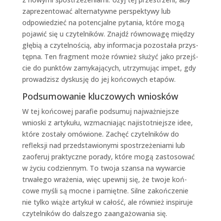
zaprezen­tować alter­naty­wne per­spek­ty­wy lub
odpowiedzieć na potenc­jalne pyta­nia, które mogą
pojaw­ić się u czytel­ników. Zna­jdź równowagę między
głębią a czytel­noś­cią, aby infor­ma­c­ja pozostała przys­
tęp­na. Ten frag­ment może również służyć jako prze­jś­
cie do punk­tów zamyka­ją­cych, utrzy­mu­jąc impet, gdy
prowadzisz dyskusję do jej koń­cowych etapów.
Podsumowanie kluczowych wniosków
W tej koń­cowej parafie pod­sumuj najważniejsze
wnios­ki z artykułu, wzmac­ni­a­jąc najis­tot­niejsze idee,
które zostały omówione. Zachęć czytel­ników do
reflek­sji nad przed­staw­iony­mi spostrzeże­ni­a­mi lub
zaofer­uj prak­ty­czne porady, które mogą zas­tosować
w życiu codzi­en­nym. To two­ja szansa na wywar­cie
trwałego wraże­nia, więc upewnij się, że two­je koń­
cowe myśli są moc­ne i pamiętne. Silne zakończe­nie
nie tylko wiąże artykuł w całość, ale również inspiru­je
czytel­ników do dal­szego zaan­gażowa­nia się.