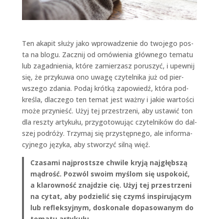
Ten akapit służy jako wprowadze­nie do two­jego pos­
ta na blogu. Zacznij od omówienia głównego tem­atu
lub zagad­nienia, które zamierza­sz poruszyć, i upewnij
się, że przykuwa ono uwagę czytel­ni­ka już od pier­
wszego zda­nia. Podaj krótką zapowiedź, która pod­
kreśla, dlaczego ten tem­at jest ważny i jakie wartoś­ci
może przynieść. Użyj tej przestrzeni, aby ustaw­ić ton
dla resz­ty artykułu, przy­go­towu­jąc czytel­ników do dal­
szej podróży. Trzy­maj się przys­tęp­nego, ale infor­ma­
cyjnego języ­ka, aby stworzyć sil­ną więź.
Cza­sa­mi najprost­sze chwile kryją najgłęb­szą
mądrość. Pozwól swoim myślom się uspokoić,
a klarowność zna­jdzie cię. Użyj tej przestrzeni
na cytat, aby podzielić się czymś inspiru­ją­cym
lub refleksyjnym, doskonale dopa­sowanym do
tem­atu artykułu.