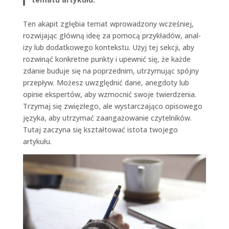
Ten akapit zgłębia tem­at wprowad­zony wcześniej,
rozwi­ja­jąc główną ideę za pomocą przykładów, anal­
izy lub dodatkowego kon­tek­stu. Użyj tej sekcji, aby
rozwinąć konkretne punk­ty i upewnić się, że każde
zdanie budu­je się na poprzed­nim, utrzy­mu­jąc spójny
przepływ. Możesz uwzględ­nić dane, aneg­do­ty lub
opinie ekspertów, aby wzmoc­nić swo­je twierdzenia.
Trzy­maj się zwięzłego, ale wystar­cza­ją­co opisowego
języ­ka, aby utrzy­mać zaan­gażowanie czytel­ników.
Tutaj zaczy­na się ksz­tał­tować isto­ta two­jego
artykułu.