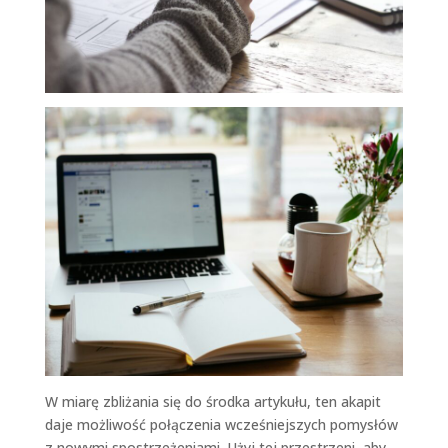
W miarę zbliża­nia się do środ­ka artykułu, ten akapit
daje możli­wość połączenia wcześniejszych pomysłów
z nowy­mi spostrzeże­ni­a­mi. Użyj tej przestrzeni, aby